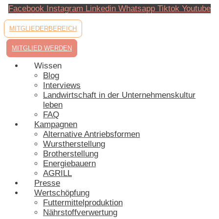
Zum
Facebook
Instagram
Linkedin
Whatsapp
Tiktok
Youtube
Inhalt
springen
MITGLIEDERBEREICH
MITGLIED WERDEN
Wissen
Blog
Interviews
Landwirtschaft in der Unternehmenskultur
leben
FAQ
Kampagnen
Alternative Antriebsformen
Wurstherstellung
Brotherstellung
Energiebauern
AGRILL
Presse
Wertschöpfung
Futtermittelproduktion
Nährstoffverwertung